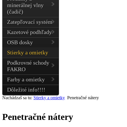
minerálnej vlny
(čadič)
Zatepľovací systém
Kazetové podhľady
OSB dosky
Stierky a omietky
Podkrovné schody
FAKRO
Farby a omietky
Dôležité info!!!!
Nachádzaš sa tu:
Stierky a omietky
Penetračné nátery
Penetračné nátery