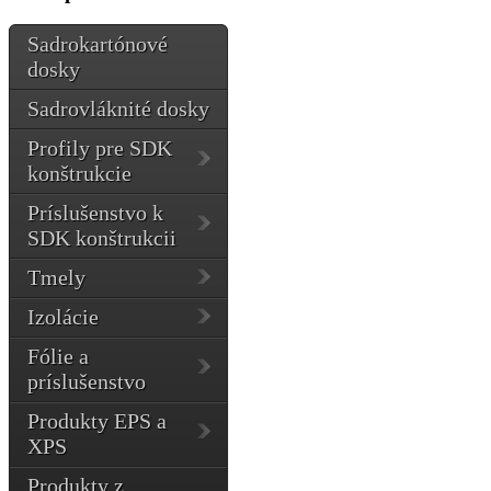
Sadrokartónové
dosky
Sadrovláknité dosky
Profily pre SDK
konštrukcie
Príslušenstvo k
SDK konštrukcii
Tmely
Izolácie
Fólie a
príslušenstvo
Produkty EPS a
XPS
Produkty z