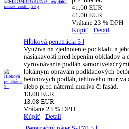
pre interier.
41.00 EUR
41.00 EUR
Vrátane 23 % DPH
Kúpiť
Detail
Hĺbková penetrácia 5 l
Využíva na zjednotenie podkladu a jeh
nasiakavosti pred lepením obkladov a d
vyrovnávanie podláh samonivelačnými
lokálnym opravám podkladových betó
betónových podláh, tehlového muriva 
alebo pred nátermi muriva či fasád.
13.08 EUR
13.08 EUR
Vrátane 23 % DPH
Kúpiť
Detail
Penetračný náter S-T70 5 l