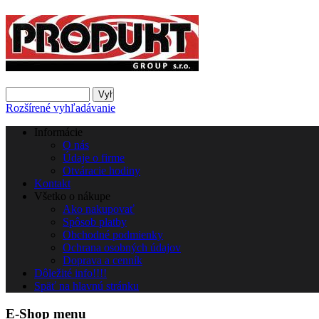
Rozšírené vyhľadávanie
Informácie
O nás
Údaje o firme
Otváracie hodiny
Kontakt
Všetko o nákupe
Ako nakupovať
Spôsob platby
Obchodné podmienky
Ochrana osobných údajov
Doprava a cenník
Dôležité info!!!!
Späť na hlavnú stránku
E-Shop menu